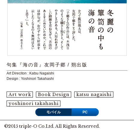
句集『海の音』友岡子郷 / 朔出版
Art Direciton : Katsu Nagaishi
Design : Yoshinori Takahashi
Art work
Book Design
katsu nagaishi
yoshinori takahashi
モバイル
PC
©2015 triple-O Co.Ltd. All Rights Reserved.